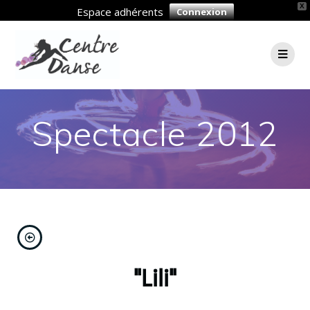
X
Espace adhérents
Connexion
Spectacle 2012
"Lili"